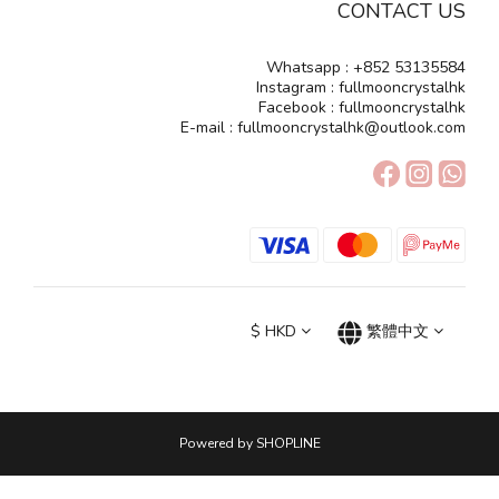
CONTACT US
Whatsapp : +852 53135584
Instagram : fullmooncrystalhk
Facebook : fullmooncrystalhk
E-mail : fullmooncrystalhk@outlook.com
$
HKD
繁體中文
Powered by SHOPLINE