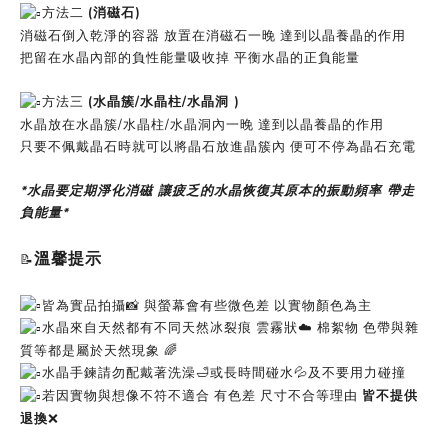
方法二
(消磁石)
消磁石倒入乾淨的容器 放置在消磁石一晚 達到以晶養晶的作用
把留在水晶內部的負性能量吸收掉 平衡水晶的正負能量
方法三
(水晶簇/水晶柱/水晶洞 )
水晶放在水晶簇/水晶柱/水晶洞內一晚 達到以晶養晶的作用
只要不佩戴晶石時就可以將晶石放進晶簇內 便可不停為晶石充電
*水晶要定期淨化消磁 讓疲乏的水晶恢復其原本的振動頻率 帶走
負能量*
溫馨提示
📝
皆為實品拍攝📸 與螢幕會有些微色差 以實物顏色為主
水晶來自天然都有不同天然冰裂痕 雲霧狀☁️ 棉絮物 色帶與雜
質等都是屬於天然現象 🌈
水晶手鍊請勿配戴著洗澡🛁或長時間碰水💦及不要用力碰撞
若因實物與想像不符不適合 有色差 尺寸不合等理由
皆不提供
退換
❌