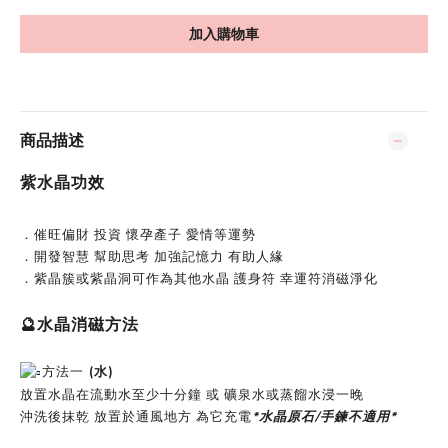
加入購物車
商品描述
紫水晶功效
．催旺偏財 投資 懷孕產子 愛情等運勢
．開發智慧 幫助思考 加強記憶力 有助人緣
．紫晶簇或紫晶洞可作為其他水晶 護身符 幸運符消磁淨化
🔮
水晶消磁方法
方法一
(水)
放置水晶在流動水至少十分鐘 或 礦泉水或蒸餾水浸一晚
沖洗後抹乾 放置於通風地方 為它充電
*水晶原石/手鍊不適用*