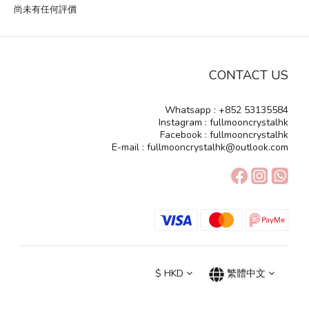
尚未有任何評價
CONTACT US
Whatsapp : +852 53135584
Instagram : fullmooncrystalhk
Facebook : fullmooncrystalhk
E-mail : fullmooncrystalhk@outlook.com
$
HKD
繁體中文