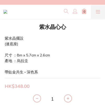
紫水晶心心
紫水晶擺設
(連底座)
尺寸 ：8m x 5.7cm x 2.6cm
產地 ：烏拉圭
帶鈦金共生 ༝ 深色系
HK$348.00